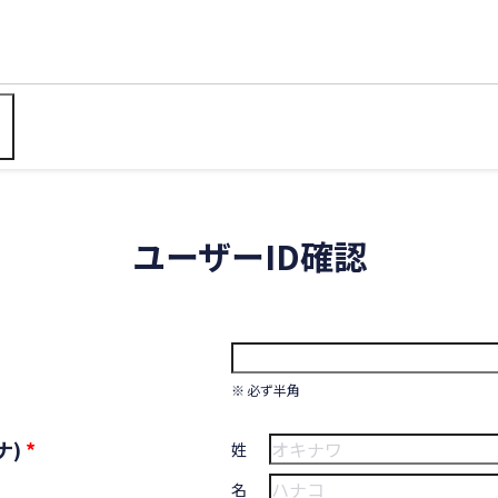
ユーザーID確認
必ず半角
ナ)
*
姓
名