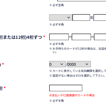
必ず全角
年
必ず半角
桁または12桁)4桁ずつ
*
必ず半角
お手持ちのカードが12桁の場合は、左詰
い。
)
*
/
カードに表示している有効期限を選択し
設定がない場合はゼロを選択して下さい
桁
*
お支払いが口座振替のカードの場合
必ず半角